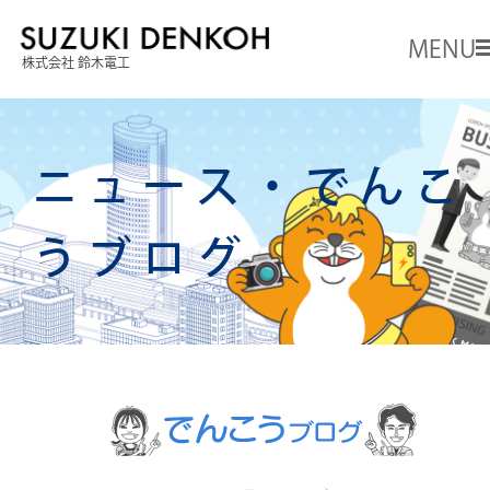
MENU
株式会社 鈴木電工
ホーム
ニュース・でんこ
事業案内
うブログ
選ばれる理由
会社案内
施工事例
ニュース
でんこーさんの部屋